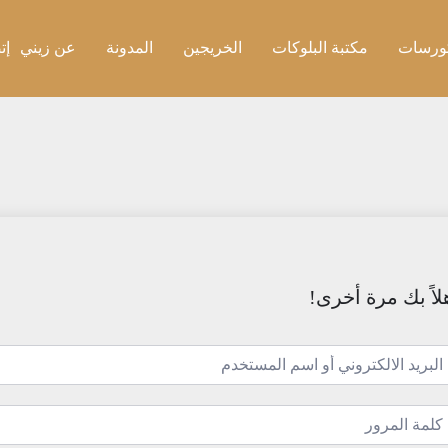
ورسات
مكتبة البلوكات
الخريجين
المدونة
عن زيني
إت
لاً بك مرة أخرى!