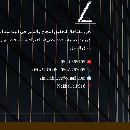
نحن مفتاحك لتحقيق النجاح والتميز في الهندسة ا
تدريبية عملية معده بطريقة احترافية لتمنحك مهار
سوق العمل.
052-8585105
050-2787005 / 050-2787006
ziniarchitect@gmail.com
Nakhali'eli St 8