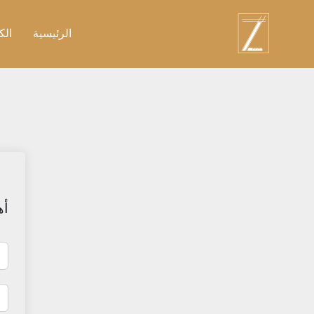
نتقل
لى
الرئيسية
الك
لمحتوى
أه