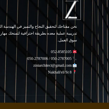
نحن مفتاحك لتحقيق النجاح والتميز في الهندسة ا
تدريبية عملية معده بطريقة احترافية لتمنحك مهار
سوق العمل.
052-8585105
050-2787005 / 050-2787006
ziniarchitect@gmail.com
Nakhali'eli St 8