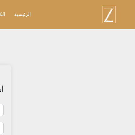
نتقل
لى
الرئيسية
الك
لمحتوى
أه