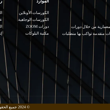
الموارد
ر
الكورسات الأونلاين
ال
الكورسات الوجاهية
عن
دورات ZOOM
ال
لمعمارية من خلال دورات
مكتبة البلوكات
إت
ات متقدمة تواكب بها متطلبات
© 2024 جميع الحقوق محفوظة من قبل معهد زيني للهندسة المعمارية