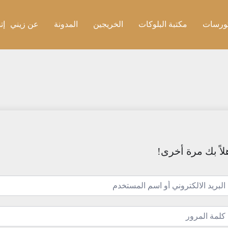
ورسات
مكتبة البلوكات
الخريجين
المدونة
عن زيني
إت
لاً بك مرة أخرى!