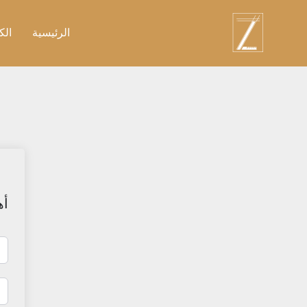
نتقل
لى
الرئيسية
الك
لمحتوى
أه