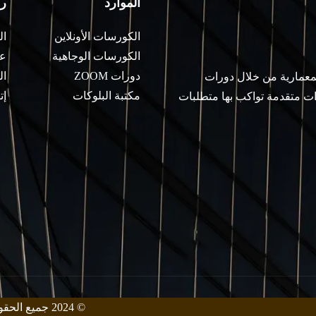
الموارد
ر
الكورسات الأونلاين
ال
الكورسات الوجاهية
عن
دورات ZOOM
ال
لمعمارية من خلال دورات
مكتبة البلوكات
إت
ات متقدمة تواكب بها متطلبات
© 2024 جميع الحقوق محفوظة من قبل معهد زيني للهندسة المعمارية