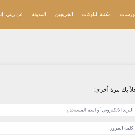
ورسات
مكتبة البلوكات
الخريجين
المدونة
عن زيني
إت
لاً بك مرة أخرى!