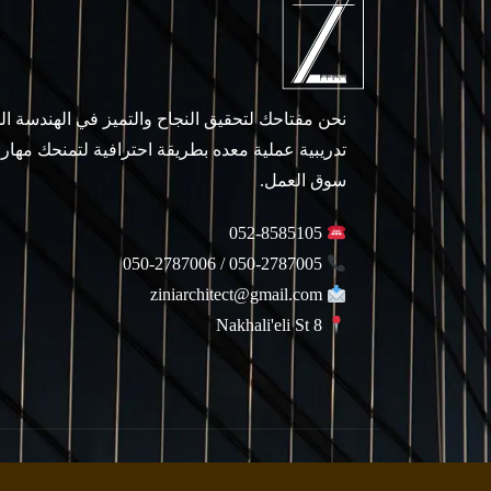
نحن مفتاحك لتحقيق النجاح والتميز في الهندسة ا
تدريبية عملية معده بطريقة احترافية لتمنحك مهار
سوق العمل.
052-8585105
050-2787005 / 050-2787006
ziniarchitect@gmail.com
Nakhali'eli St 8