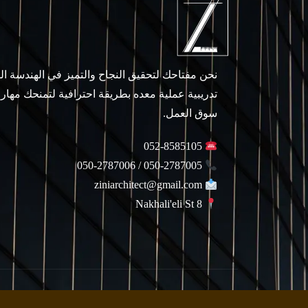
نحن مفتاحك لتحقيق النجاح والتميز في الهندسة ا
تدريبية عملية معده بطريقة احترافية لتمنحك مهار
سوق العمل.
052-8585105
050-2787005 / 050-2787006
ziniarchitect@gmail.com
Nakhali'eli St 8