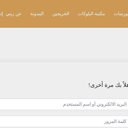
ورسات
مكتبة البلوكات
الخريجين
المدونة
عن زيني
إت
لاً بك مرة أخرى!