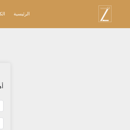
نتقل
لى
الرئيسية
الك
لمحتوى
أه