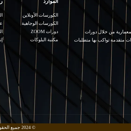
الموارد
ر
الكورسات الأونلاين
ال
الكورسات الوجاهية
عن
دورات ZOOM
ال
لمعمارية من خلال دورات
مكتبة البلوكات
إت
ات متقدمة تواكب بها متطلبات
© 2024 جميع الحقوق محفوظة من قبل معهد زيني للهندسة المعمارية