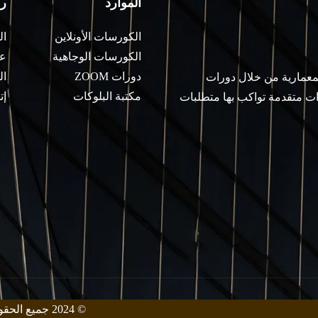
الموارد
ر
الكورسات الأونلاين
ال
الكورسات الوجاهية
عن
دورات ZOOM
ال
لمعمارية من خلال دورات
مكتبة البلوكات
إت
ات متقدمة تواكب بها متطلبات
© 2024 جميع الحقوق محفوظة من قبل معهد زيني للهندسة المعمارية