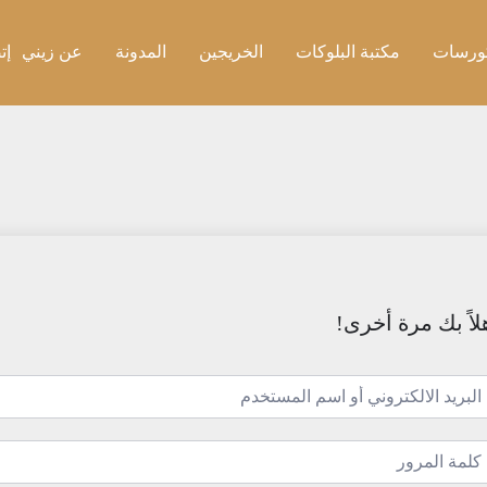
ورسات
مكتبة البلوكات
الخريجين
المدونة
عن زيني
إت
لاً بك مرة أخرى!