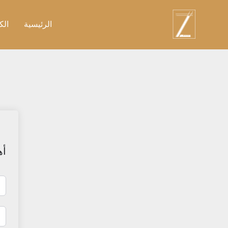
نتقل
لى
الرئيسية
الك
لمحتوى
أه