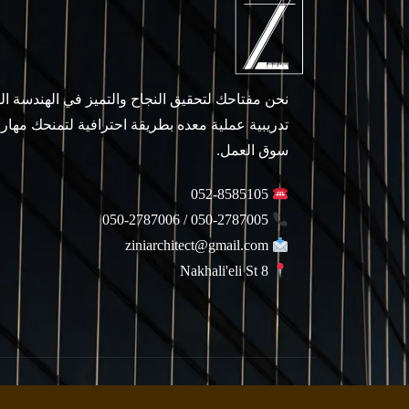
نحن مفتاحك لتحقيق النجاح والتميز في الهندسة ا
تدريبية عملية معده بطريقة احترافية لتمنحك مهار
سوق العمل.
052-8585105
050-2787005 / 050-2787006
ziniarchitect@gmail.com
Nakhali'eli St 8