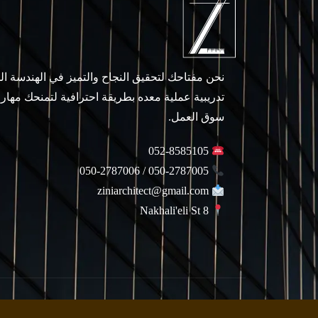
نحن مفتاحك لتحقيق النجاح والتميز في الهندسة ا
تدريبية عملية معده بطريقة احترافية لتمنحك مهار
سوق العمل.
052-8585105
050-2787005 / 050-2787006
ziniarchitect@gmail.com
Nakhali'eli St 8