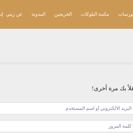
ورسات
مكتبة البلوكات
الخريجين
المدونة
عن زيني
إت
لاً بك مرة أخرى!