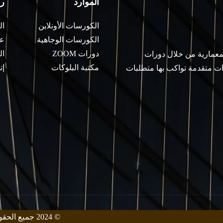
الموارد
ر
الكورسات الأونلاين
ال
الكورسات الوجاهية
عن
دورات ZOOM
ال
لمعمارية من خلال دورات
مكتبة البلوكات
إت
ات متقدمة تواكب بها متطلبات
© 2024 جميع الحقوق محفوظة من قبل معهد زيني للهندسة المعمارية