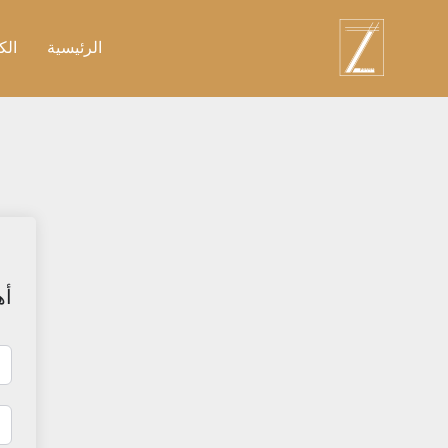
نتقل
لى
الرئيسية
الك
لمحتوى
أه