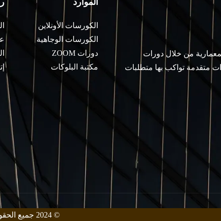
الموارد
ر
الكورسات الأونلاين
ال
الكورسات الوجاهية
عن
دورات ZOOM
ال
لمعمارية من خلال دورات
مكتبة البلوكات
إت
ات متقدمة تواكب بها متطلبات
© 2024 جميع الحقوق محفوظة من قبل معهد زيني للهندسة المعمارية