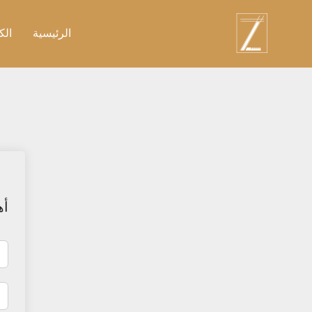
نتقل
لى
الرئيسية
الك
لمحتوى
أه