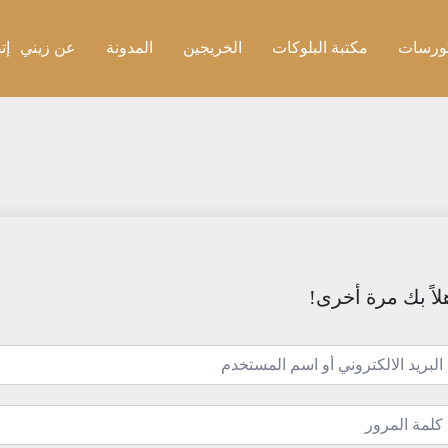
ورسات
مكتبة البلوكات
الخريجين
المدونة
عن زيني
إت
لاً بك مرة أخرى!