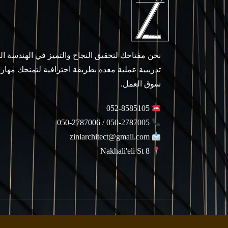
نحن مفتاحك لتحقيق النجاح والتميز في الهندسة ا
تدريبية عملية معده بطريقة احترافية لتمنحك مهار
سوق العمل.
052-8585105
050-2787005 / 050-2787006
ziniarchitect@gmail.com
Nakhali'eli St 8