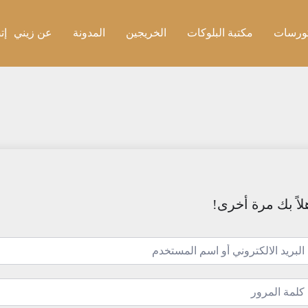
ورسات
مكتبة البلوكات
الخريجين
المدونة
عن زيني
إت
لاً بك مرة أخرى!