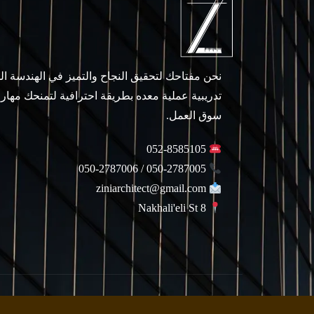
نحن مفتاحك لتحقيق النجاح والتميز في الهندسة ا
تدريبية عملية معده بطريقة احترافية لتمنحك مهار
سوق العمل.
052-8585105
050-2787005 / 050-2787006
ziniarchitect@gmail.com
Nakhali'eli St 8