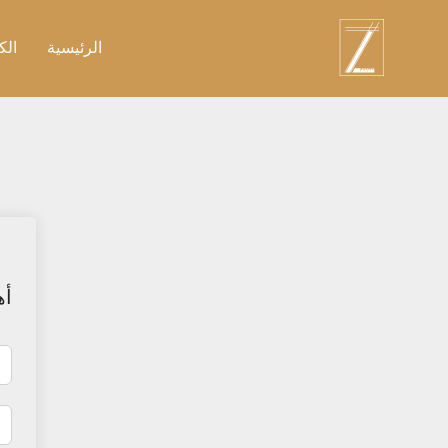
نتقل
لى
الرئيسية
الك
لمحتوى
أه