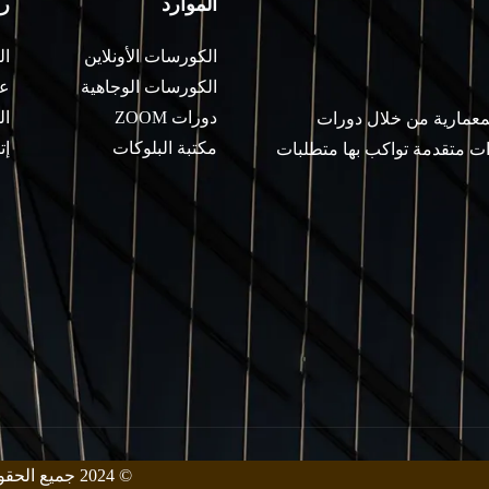
الموارد
ر
الكورسات الأونلاين
ال
الكورسات الوجاهية
عن
دورات ZOOM
ال
لمعمارية من خلال دورات
مكتبة البلوكات
إت
ات متقدمة تواكب بها متطلبات
© 2024 جميع الحقوق محفوظة من قبل معهد زيني للهندسة المعمارية