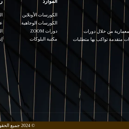
الموارد
ر
الكورسات الأونلاين
ال
الكورسات الوجاهية
عن
دورات ZOOM
ال
لمعمارية من خلال دورات
مكتبة البلوكات
إت
ات متقدمة تواكب بها متطلبات
© 2024 جميع الحقوق محفوظة من قبل معهد زيني للهندسة المعمارية