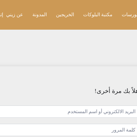
ورسات
مكتبة البلوكات
الخريجين
المدونة
عن زيني
إت
لاً بك مرة أخرى!