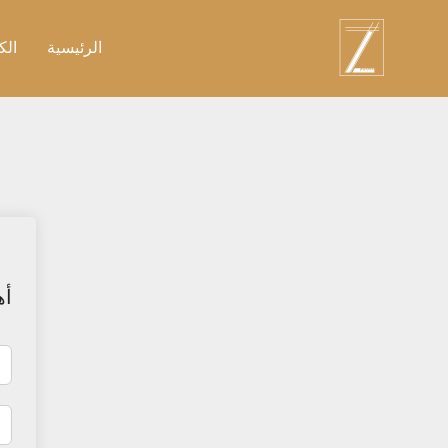
نتقل
لى
الرئيسية
الك
لمحتوى
أه