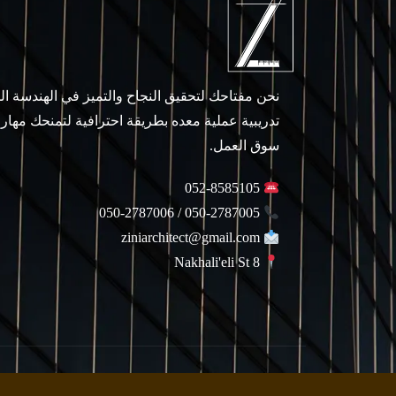
نحن مفتاحك لتحقيق النجاح والتميز في الهندسة ا
تدريبية عملية معده بطريقة احترافية لتمنحك مهار
سوق العمل.
052-8585105
050-2787005 / 050-2787006
ziniarchitect@gmail.com
Nakhali'eli St 8