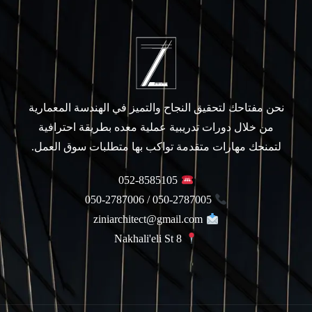
نحن مفتاحك لتحقيق النجاح والتميز في الهندسة المعمارية
من خلال دورات تدريبية عملية معده بطريقة احترافية
لتمنحك مهارات متقدمة تواكب بها متطلبات سوق العمل.
052-8585105
050-2787005 / 050-2787006
ziniarchitect@gmail.com
Nakhali'eli St 8