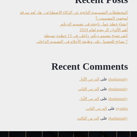
المخططات التصميمية الناتجة عن الذكاء الاصطناعي: هل تُعد سرقة
لمجهود المصممين؟
إنشاء خطة عمل ناجحة في تصميم الديكور
أهم الألوان الربيعية لعام 2024
كيف تصبح مصمم ديكور داخلي في 15 خطوة بسيطة
7 نصائح للحصول على وظيفة الأحلام في التصميم الداخلي
Recent Comments
shadaassaly
على
الدرس الأول
shadaassaly
على
الدرس الثاني
shadaassaly
على
الدرس الأول
ayaabu
على
الدرس الثاني
shadaassaly
على
الدرس الثالث