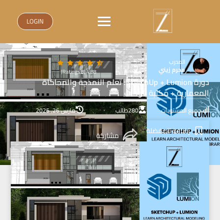
LOGIN
المدرب
محرم زيني
4.88 (8 Ratings)
دورة SketchUp + Lumion: تعلم النمذجة والمحاكاة
المعمارية + مكتبة بلوكات
جميع المستويات
280
طالب
مارس 26, 2025
إضافة للمفضلة
مشاركة