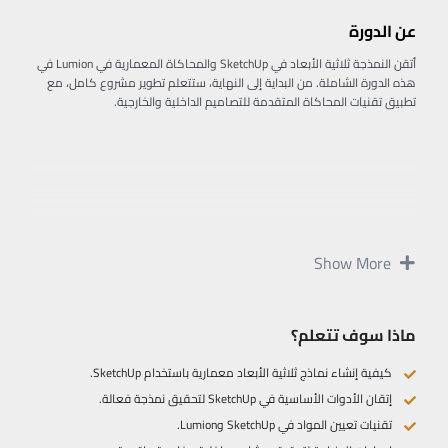
عن الدورة
أتقن النمذجة ثلاثية الأبعاد في SketchUp والمحاكاة المعمارية في Lumion في
هذه الدورة الشاملة. من البداية إلى النهاية، ستتعلم تطوير مشروع كامل، مع
تطبيق تقنيات المحاكاة المتقدمة للتصاميم الداخلية والخارجية.
Show More
ماذا سوف تتعلم؟
كيفية إنشاء نماذج ثلاثية الأبعاد معمارية باستخدام SketchUp.
إتقان الأدوات الأساسية في SketchUp لتحقيق نمذجة فعالة.
تقنيات تعيين المواد في SketchUp وLumion.