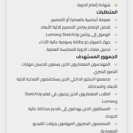
شهادة إتمام الدورة.
المتطلبات
معرفة أساسية بالعمارة أو التصميم.
يُفضل الإلمام ببرامج التصميم ثلاثية الأبعاد.
الوصول إلى برنامج SketchUp وLumion.
جهاز كمبيوتر ذو بطاقة رسومية عالية الأداء.
تحميل ملفات الدورة للممارسة العملية.
الجمهور المستهدف
المهندسون المعماريون الذين يسعون لتحسين مهارات
التصور البصري.
مصممو الديكور الداخلي الذين يستكشفون النمذجة ثلاثية
الأبعاد والمحاكاة.
الطلاب المعماريون الذين يرغبون في تعلم SketchUp
وLumion.
المستقلون الذين يهدفون إلى تقديم محاكاة عالية
الجودة.
المصممون البصريون المهتمون بجولات الفيديو
المعمارية.